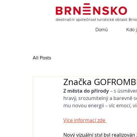
destinační společnost turistické oblasti Brn
Domů
Kdo 
All Posts
Značka GOFROMBRN
Z města do přírody
 – s úsměvem
hravý, srozumitelný a barevně s
mu novou energii – víc emocí, víc 
Více informací zde 
Nový vizuální styl byl realizová