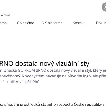
o a okolí
jsme
Co děláme
3 K platforma
Kontakt
Doku
O dostala nový vizuální styl
. Značka GO FROM BRNO dostala nový vizuální styl, který je
ebevědomý. Nový systém navazuje na původní logo, ale přin
flexibility, víc příběhů.
n za přispění prostředků státního rozpočtu České republiky z 