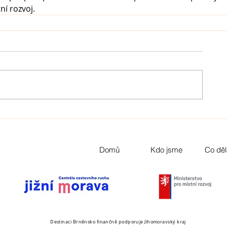
í rozvoj. 
Domů
Kdo jsme
Co dě
Destinaci Brněnsko finančně podporuje Jihomoravský kraj