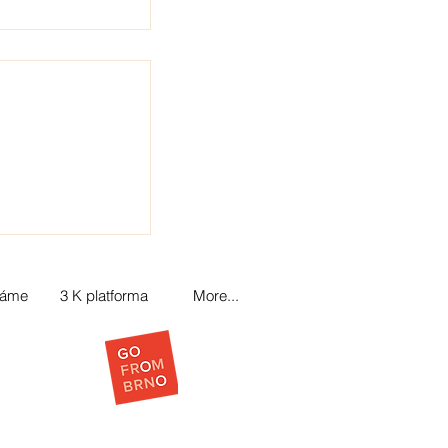
láme
3 K platforma
More...