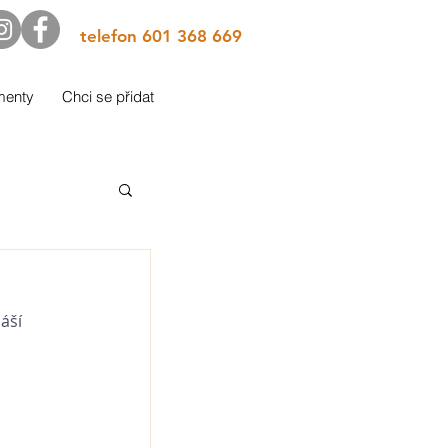
telefon 601 368 669
menty
Chci se přidat
 
áší 