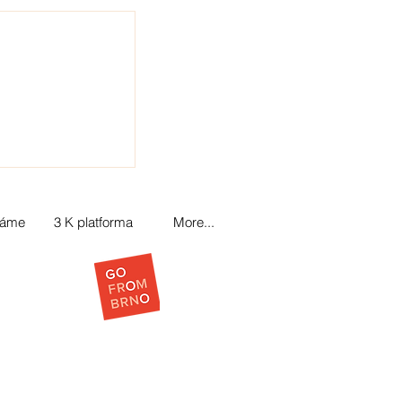
láme
3 K platforma
More...