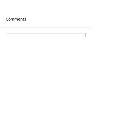
Comments
Write a comment...
Destinaci Brněnsko finančně podporuje
Jihomoravský kraj