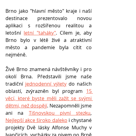
Brno jako "hlavní město" kraje i naší 
destinace prezentovalo novou 
aplikaci s rozšířenou realitou a   
letošní 
letní "taháky"
. Cílem je, aby 
Brno bylo v létě živé a atraktivní 
město a pandemie byla cítit co 
nejméně. 
Živé Brno znamená návštěvníky i pro 
okolí Brna. Představili jsme naše 
tradiční 
jednodenní výlety
 do našich 
oblastí, zvýrazněn byl program 
15 
věcí, které byste měli zažít se svými 
dětmi, než dospějí
. Nezapomněli jsme 
ani na 
Tišnovskou pivní stezku
, 
Nejlepší akce široko daleko
 i chystané 
projekty Dvě lásky Alfonse Muchy v 
Ivančicích, vycházky za pivem po Brně 