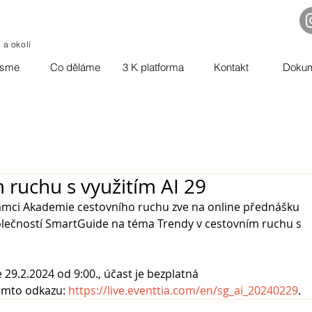
o a okolí
jsme
Co děláme
3 K platforma
Kontakt
Doku
 ruchu s využitím AI 29
ámci Akademie cestovního ruchu zve na online přednášku 
lečností SmartGuide na téma Trendy v cestovním ruchu s 
9.2.2024 od 9:00., účast je bezplatná
omto odkazu: 
https://live.eventtia.com/en/sg_ai_20240229
.