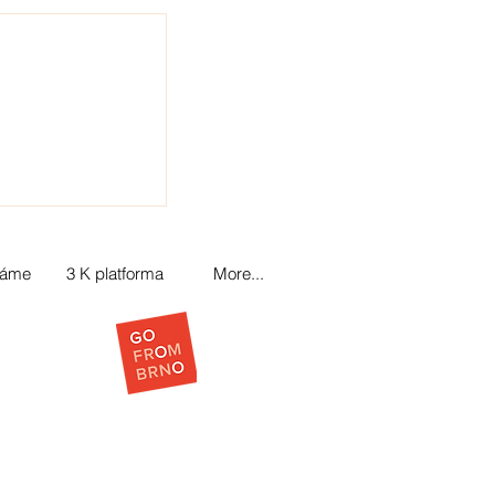
láme
3 K platforma
More...