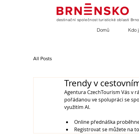
destinační společnost turistické oblasti Brn
Domů
Kdo 
All Posts
Trendy v cestovním
Agentura CzechTourism Vás v r
pořádanou ve spolupráci se spo
využitím AI.
Online přednáška proběhne 2
Registrovat se můžete na t