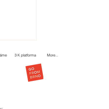
láme
3 K platforma
More...
ní