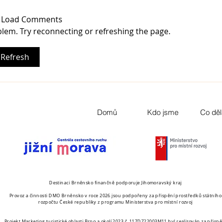
t Load Comments
oblem. Try reconnecting or refreshing the page.
Refresh
Domů
Kdo jsme
Co dě
Destinaci Brněnsko finančně podporuje Jihomoravský kraj
Provoz a činnosti DMO Brněnsko v roce 2026 jsou podpořeny za přispění prostředků státního
rozpočtu České republiky z programu Ministerstva pro místní rozvoj
Projekt Marketing turistické oblasti Brno a okolí 2023 č. 117D722003M11 byl realizován za přispě