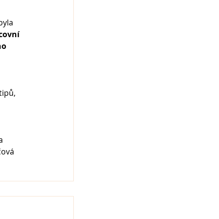
byla 
covní 
ho 
tipů, 
a 
čová 