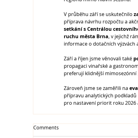
V průběhu září se uskutečnilo 
z
příprava návrhu rozpočtu a akčn
setkání s Centrálou cestovníh
ruchu města Brna
, v jejichž r
informace o dotačních výzvách a
Září a říjen jsme věnovali také 
p
propagaci vinařské a gastronomi
preferují klidnější mimosezónní z
Zároveň jsme se zaměřili na 
eva
přípravu analytických podkladů p
pro nastavení priorit roku 2026 
Comments