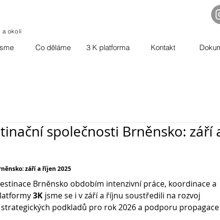
o a okolí
jsme
Co děláme
3 K platforma
Kontakt
Doku
tinační společnosti Brněnsko: září 
něnsko: září a říjen 2025
estinace Brněnsko obdobím intenzivní práce, koordinace a 
latformy 
3K 
jsme se i v září a říjnu soustředili na rozvoj 
u strategických podkladů pro rok 2026 a podporu propagace