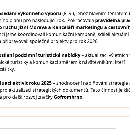
asedání výkonného výboru
 (8. 9.), jehož hlavním tématem 
ího plánu pro následující rok.  Pokračovala 
pravidelná pra
o ruchu Jižní Morava a Kanceláří marketingu a cestovní
ámci jsme koordinovali komunikační kampaně, sdíleli aktuální 
 připravovali společné projekty pro rok 2026.
osílení podzimní turistické nabídky
 – aktualizaci výletních 
cké turistiky a komunikaci směrem k návštěvníkům, kteří 
ážitky.
luaci aktivit roku 2025
 – zhodnocení naplňování strategie 
ro aktualizaci strategických dokumentů. Tato činnost je klí
a pro další rozvoj značky 
Gofrombrno.