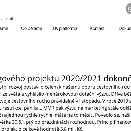
o a okolí
jsme
Co děláme
3 K platforma
Kontakt
Doku
ngového projektu 2020/2021 dokon
stní rozvoj postavilo čelem k našemu oboru cestovního ruch
l ze světa a vyhlásilo (nenárokovou) dotační výzvu. Dříve běž
oje cestovního ruchu pravidelně v listopadu. V roce 2019 s
 restrikce, panika... MMR pak výzvu na marketing stále odkl
 najednou rychle rychle, máte na to měsíc. Povedlo se, naši
ěrka 30.6.), prý po prázdninách rozhodnou. Princip financov
 projekt o celkové hodnotě 3,8 mil. Kč.  