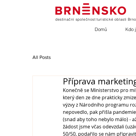
destinační společnost turistické oblasti Brn
Domů
Kdo 
All Posts
Příprava marketi
Konečně se Ministerstvo pro mí
který den ze dne prakticky zmize
výzvy z Národního programu rozv
nepovedlo, pak přišla pandemie,
(snad aby toho nebylo málo) - až
žádost jsme včas odevzdali (uzáv
50/50, podařilo se nám připravit