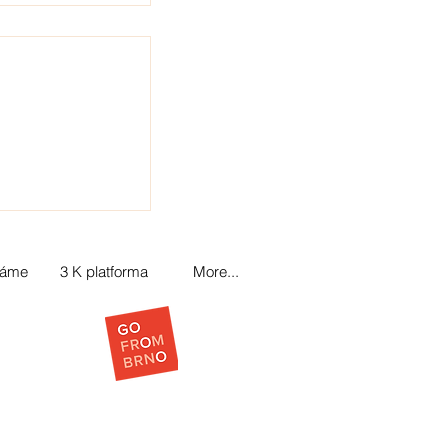
láme
3 K platforma
More...