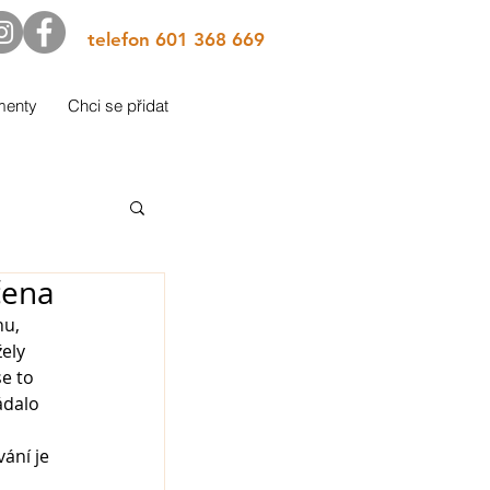
telefon 601 368 669
menty
Chci se přidat
čena
u, 
ely 
e to 
ádalo 
 
ání je 