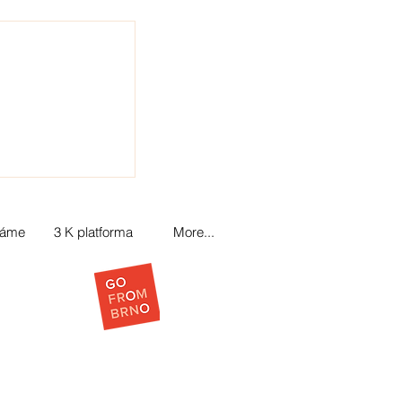
láme
3 K platforma
More...