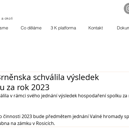
o a okolí
jsme
Co děláme
3 K platforma
Kontakt
Doku
rněnska schválila výsledek
u za rok 2023
lila v rámci svého jednání výsledek hospodaření spolku za 
o činnosti 2023 bude předmětem jednání Valné hromady sp
ubna na zámku v Rosicích. 